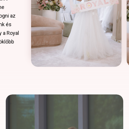
ne
ogni az
nk és
y a Royal
öklőbb