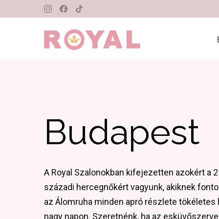
Tovább a navigációhoz
Tovább a tartalomhoz
Budapest
A Royal Szalonokban kifejezetten azokért a 2
századi hercegnőkért vagyunk, akiknek fonto
az Álomruha minden apró részlete tökéletes 
nagy napon. Szeretnénk, ha az esküvőszerv