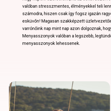
valóban stresszmentes, élményekkel teli len
számodra, hiszen csak így fogsz igazán ragy
esküvőn! Magasan szakképzett üzletvezetői
varrónőink nap mint nap azon dolgoznak, hog
Menyasszonyok valóban a legszebb, legtünd
menyasszonyok lehessenek.