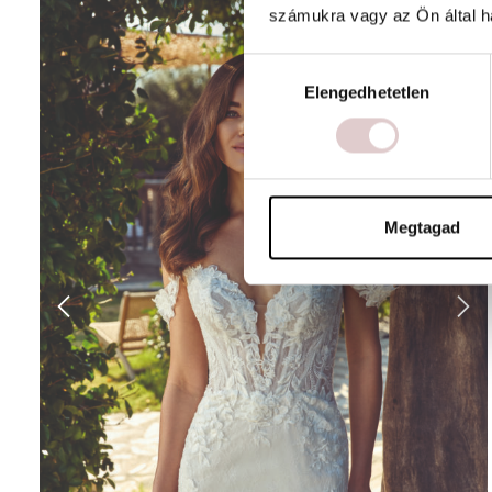
számukra vagy az Ön által ha
Hozzájárulás
Elengedhetetlen
kiválasztása
Megtagad